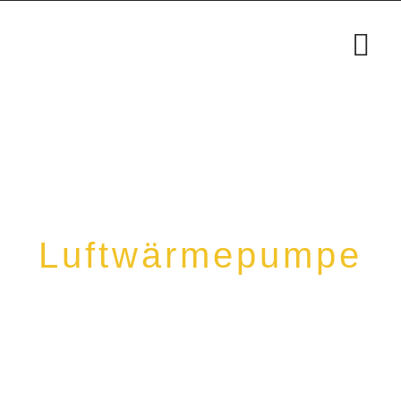
Projekt-Galerie
Luftwärmepumpe