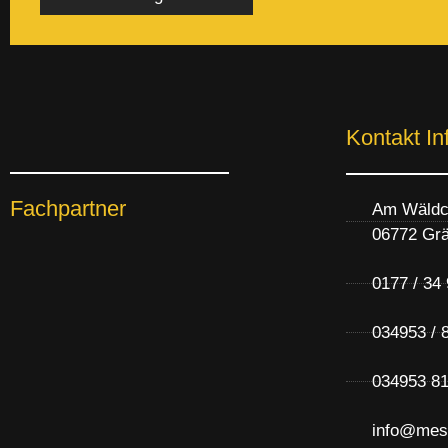
Kontakt In
Fachpartner
Am Wäldc
06772 Grä
0177 / 34
034953 / 
034953 81
info@mes